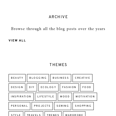
ARCHIVE
Browse through all the blog posts over the years
VIEW ALL
THEMES
BEAUTY
BLOGGING
BUSINESS
CREATIVE
DESIGN
DIY
ECOLOGY
FASHION
FOOD
INSPIRATION
LIFESTYLE
MOOD
MOTIVATION
PERSONAL
PROJECTS
SEWING
SHOPPING
STYLE
TRAVELS
TRENDS
WARDROBE