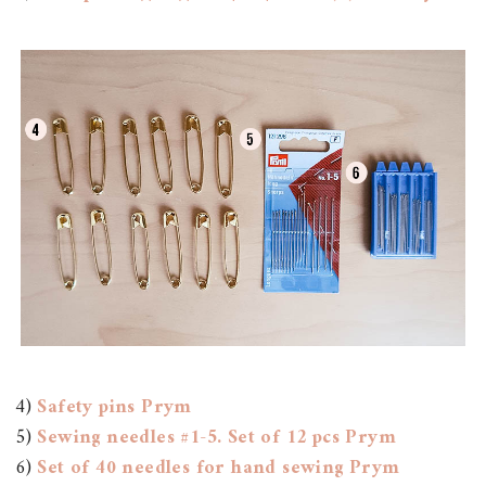
4)
Safety pins Prym
5)
Sewing needles #1-5. Set of 12 pcs Prym
6)
Set of 40 needles for hand sewing Prym