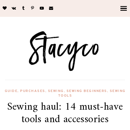
GUIDE
,
PURCHASES
,
SEWING
,
SEWING BEGINNERS
,
SEWING
TOOLS
Sewing haul: 14 must-have
tools and accessories