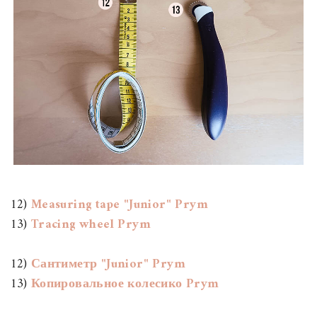
12)
Measuring tape "Junior" Prym
13)
Tracing wheel Prym
12)
Сантиметр "Junior" Prym
13)
Копировальное колесико Prym