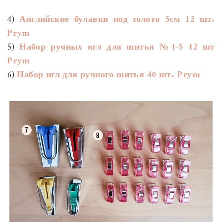
4)
Английские булавки под золото 5см 12 шт.
Prym
5)
Набор ручных игл для шитья №1-5 12 шт
Prym
6)
Набор игл для ручного шитья 40 шт. Prym