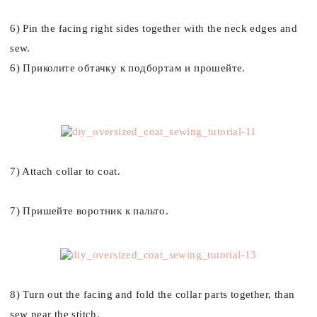
6) Pin the facing right sides together with the neck edges and
sew.
6) Приколите обтачку к подбортам и прошейте.
7) Attach collar to coat.
7)
Пришейте воротник к пальто.
8) Turn out the facing and fold the collar parts together, than
sew near the stitch.