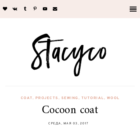
COAT
,
PROJECTS
,
SEWING
,
TUTORIAL
,
WOOL
Сocoon coat
СРЕДА, МАЯ 03, 2017