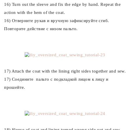
16) Turn out the sleeve and fix the edge by hand. Repeat the
action with the hem of the coat.
16) Отверните рукав и вручную зафиксируйте сгиб.
Повторите действие с низом пальто.
17) Attach the coat with the lining right sides together and sew.
17) Соедините пальто с подкладкой лицом к лицу и
прошейте.
18) Sleeve of coat and lining turned wrong side out and sew